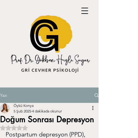
Yazı
Öykü Konya
5 Şub 2025
4 dakikada okunur
Doğum Sonrası Depresyon
5 üzerinden NaN yıldız
Postpartum depresyon (PPD), 