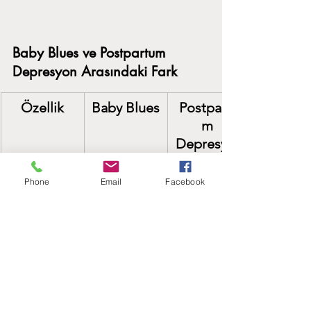
Baby Blues ve Postpartum 
Depresyon Arasındaki Fark
Özellik
Baby Blues
Postpartu
m 
Depresyon
Başlama 
Doğumdan
Doğumdan
Phone
Email
Facebook
Süresi
 sonraki ilk 
 sonraki 2-
birkaç gün
4 hafta 
içinde 
veya 1 yıl 
içinde
Süre
1-2 hafta 
Haftalarca 