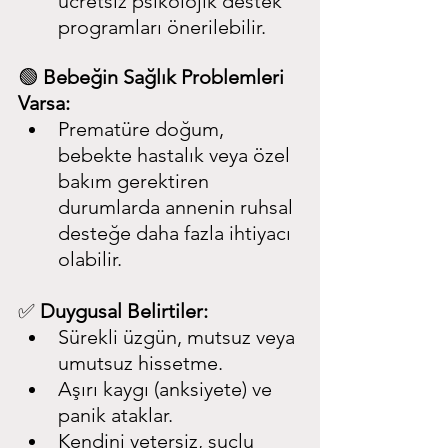
ücretsiz psikolojik destek 
programları önerilebilir.
🟢 
Bebeğin Sağlık Problemleri 
Varsa:
Prematüre doğum, 
bebekte hastalık veya özel 
bakım gerektiren 
durumlarda annenin ruhsal 
desteğe daha fazla ihtiyacı 
olabilir.
✅ 
Duygusal Belirtiler:
Sürekli üzgün, mutsuz veya 
umutsuz hissetme.
Aşırı kaygı (anksiyete) ve 
panik ataklar.
Kendini yetersiz, suçlu 