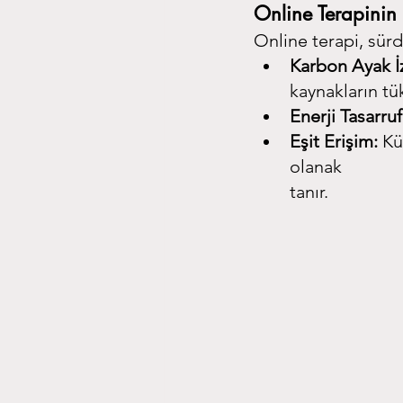
Online Terapinin 
Online terapi, sürd
Karbon Ayak İz
kaynakların tük
Enerji Tasarruf
Eşit Erişim:
 Kü
olanak 
tanır.