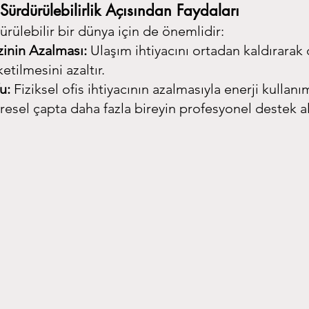
Sürdürülebilirlik Açısından Faydaları
ürülebilir bir dünya için de önemlidir:
inin Azalması:
 Ulaşım ihtiyacını ortadan kaldırarak
etilmesini azaltır.
u:
 Fiziksel ofis ihtiyacının azalmasıyla enerji kullanı
resel çapta daha fazla bireyin profesyonel destek a