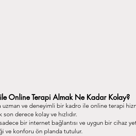
 ile Online Terapi Almak Ne Kadar Kolay?
 uzman ve deneyimli bir kadro ile online terapi hiz
son derece kolay ve hızlıdır.
adece bir internet bağlantısı ve uygun bir cihaz yete
iği ve konforu ön planda tutulur.