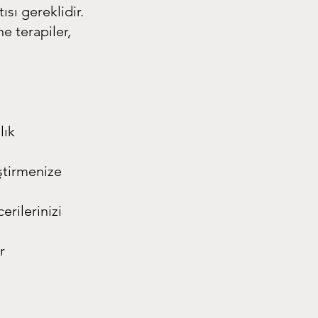
ısı gereklidir.
e terapiler, 
lık 
ştirmenize 
rilerinizi 
r 