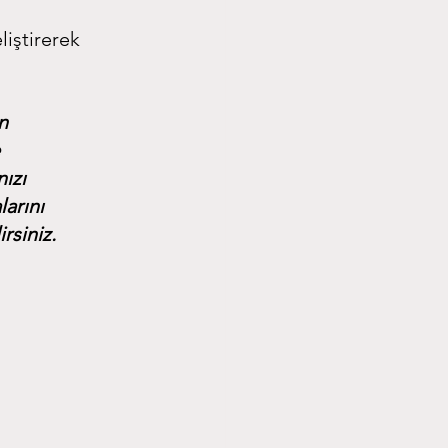
liştirerek 
n 
 
ızı 
arını 
rsiniz.