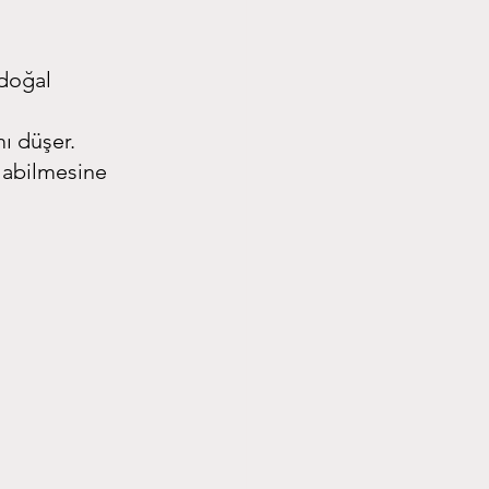
 doğal 
mı düşer.
labilmesine 