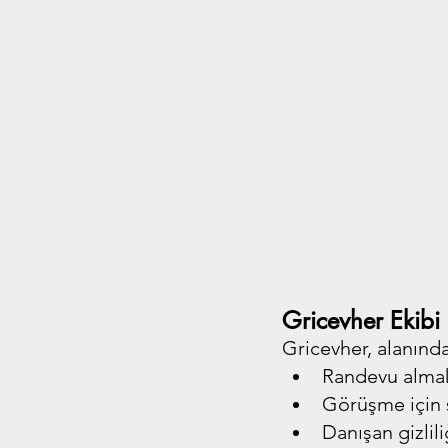
Gricevher Ekibi
Gricevher, alanında
Randevu almak 
Görüşme için s
Danışan gizlil