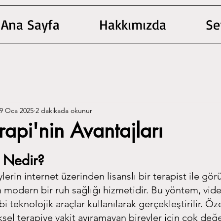
Ana Sayfa
Hakkımızda
Se
9 Oca 2025
2 dakikada okunur
rapi'nin Avantajları
dız
i Nedir?
ylerin internet üzerinden lisanslı bir terapist ile gö
 modern bir ruh sağlığı hizmetidir. Bu yöntem, vid
i teknolojik araçlar kullanılarak gerçekleştirilir. Öz
sel terapiye vakit ayıramayan bireyler için çok değer