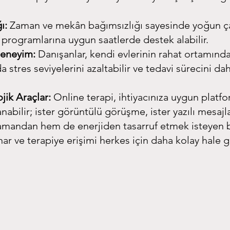
ı:
 Zaman ve mekân bağımsızlığı sayesinde yoğun ça
i programlarına uygun saatlerde destek alabilir.
Deneyim:
 Danışanlar, kendi evlerinin rahat ortamında
 da stres seviyelerini azaltabilir ve tedavi sürecini dah
ik Araçlar:
 Online terapi, ihtiyacınıza uygun platfo
nabilir; ister görüntülü görüşme, ister yazılı mesaj
andan hem de enerjiden tasarruf etmek isteyen bi
nar ve terapiye erişimi herkes için daha kolay hale ge