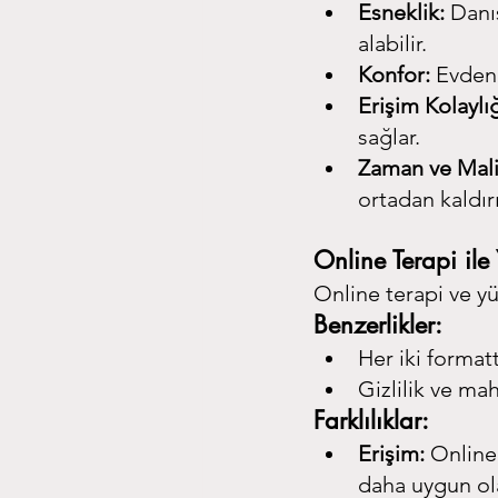
Esneklik:
 Danı
alabilir.
Konfor:
 Evden 
Erişim Kolaylığ
sağlar.
Zaman ve Mali
ortadan kaldırı
Online Terapi ile
Online terapi ve yü
Benzerlikler:
Her iki format
Gizlilik ve ma
Farklılıklar:
Erişim:
 Online 
daha uygun ola