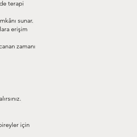
de terapi 
imkânı sunar.
ara erişim 
rcanan zamanı 
lırsınız.
ireyler için 