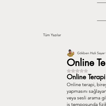
Tüm Yazılar
Gökben Hızlı Sayar
Online Te
5 üzerinden NaN yıl
Online Terap
Online terapi, bire
yapmasını sağlayan
veya sesli arama gib
iş temposunda fizik