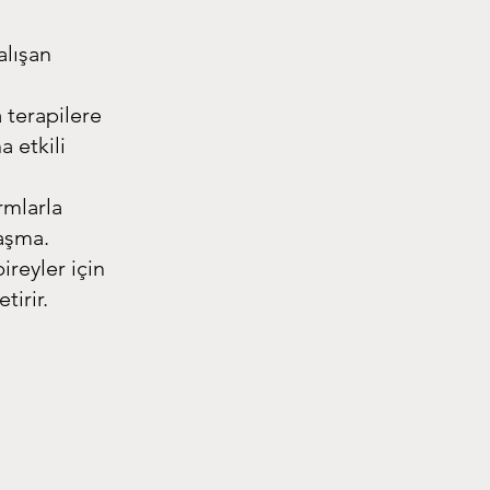
lışan 
 terapilere 
a etkili 
rmlarla 
laşma.
reyler için 
tirir.