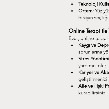
Teknoloji Kull
Ortam:
 Yüz yü
bireyin seçtiği
Online Terapi il
Evet, online terapi
Kaygı ve Depr
sorunlarına yön
Stres Yönetimi
yardımcı olur.
Kariyer ve Ak
geliştirmenizi 
Aile ve İlişki 
kurabilirsiniz.