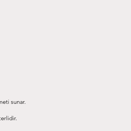
meti sunar.
rlidir.