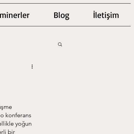
minerler
Blog
İletişim
rüşme 
eo konferans 
ellikle yoğun 
li bir 