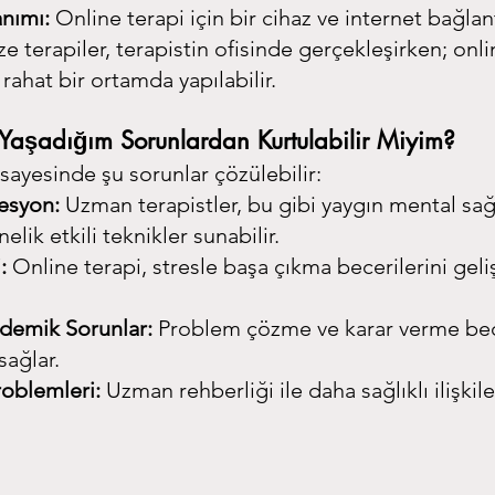
anımı:
 Online terapi için bir cihaz ve internet bağlant
ze terapiler, terapistin ofisinde gerçekleşirken; onlin
 rahat bir ortamda yapılabilir.
e Yaşadığım Sorunlardan Kurtulabilir Miyim?
 sayesinde şu sorunlar çözülebilir:
esyon:
 Uzman terapistler, bu gibi yaygın mental sağ
elik etkili teknikler sunabilir.
:
 Online terapi, stresle başa çıkma becerilerini geli
ademik Sorunlar:
 Problem çözme ve karar verme bece
sağlar.
Problemleri:
 Uzman rehberliği ile daha sağlıklı ilişkile