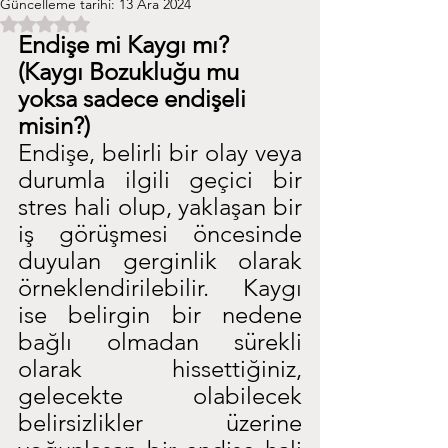
Güncelleme tarihi:
13 Ara 2024
5 üzerinden NaN yıldız
Endişe mi Kaygı mı? 
(Kaygı Bozukluğu mu 
yoksa sadece endişeli 
misin?)
Endişe, belirli bir olay veya 
durumla ilgili geçici bir 
stres hali olup, yaklaşan bir 
iş görüşmesi öncesinde 
duyulan gerginlik olarak 
örneklendirilebilir. Kaygı 
ise belirgin bir nedene 
bağlı olmadan sürekli 
olarak hissettiğiniz, 
gelecekte olabilecek 
belirsizlikler üzerine 