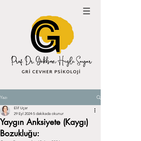
Yazı
Elif Uçar
29 Eyl 2024
5 dakikada okunur
Yaygın Anksiyete (Kaygı)
Bozukluğu: