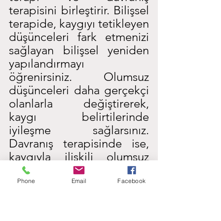
terapisini birleştirir. Bilişsel 
terapide, kaygıyı tetikleyen 
düşünceleri fark etmenizi 
sağlayan bilişsel yeniden 
yapılandırmayı 
öğrenirsiniz. Olumsuz 
düşünceleri daha gerçekçi 
olanlarla değiştirerek, 
kaygı belirtilerinde 
iyileşme sağlarsınız. 
Davranış terapisinde ise, 
kaygıyla ilişkili olumsuz 
davranışları azaltmak için 
BDT tekniklerini 
Phone
Email
Facebook
kullanmayı öğrenirsiniz.