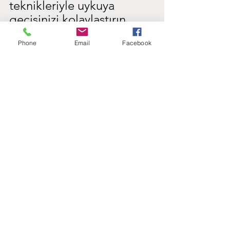
teknikleriyle uykuya 
geçişinizi kolaylaştırın.
Phone
Email
Facebook
Şimdi Kendinize İyi Bakma 
Zamanı
Spor, zihninize ve 
bedeninize yaptığınız bir 