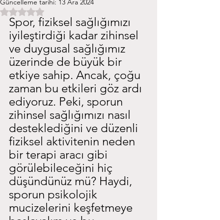
Güncelleme tarihi:
13 Ara 2024
5 üzerinden NaN yıldız
Spor, fiziksel sağlığımızı 
iyileştirdiği kadar zihinsel 
ve duygusal sağlığımız 
üzerinde de büyük bir 
etkiye sahip. Ancak, çoğu 
zaman bu etkileri göz ardı 
ediyoruz. Peki, sporun 
zihinsel sağlığımızı nasıl 
desteklediğini ve düzenli 
fiziksel aktivitenin neden 
bir terapi aracı gibi 
görülebileceğini hiç 
düşündünüz mü? Haydi, 
sporun psikolojik 
mucizelerini keşfetmeye 