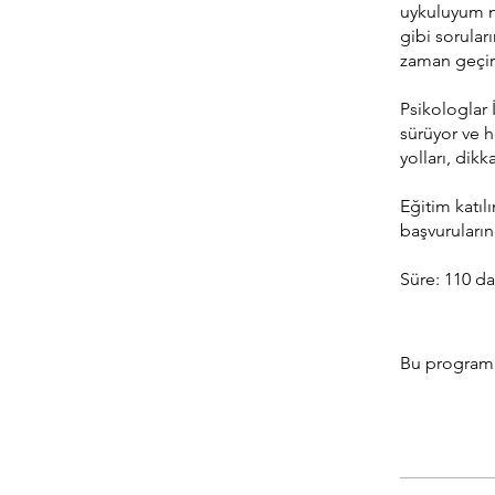
uykuluyum 
gibi sorular
zaman geçirdi
Psikologlar 
sürüyor ve h
yolları, dikk
Eğitim katıl
başvuruların
Süre: 110 da
Bu programa