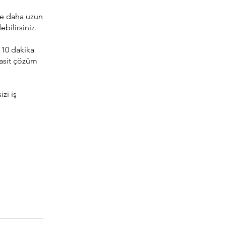
 ve daha uzun
ebilirsiniz.
110 dakika
 basit çözüm
zi iş