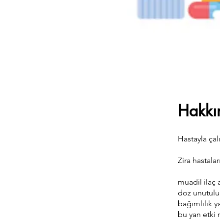
Hakkı
Hastayla çalı
Zira hastalar
muadil ilaç 
doz unutulu
bağımlılık y
bu yan etki