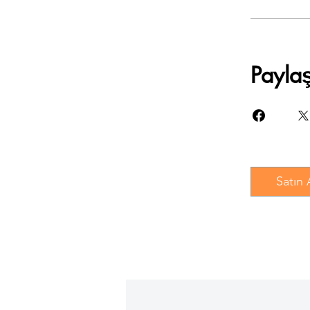
Payla
Satın 