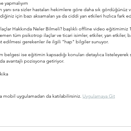
ne yapmalıyım
ın yanı sıra sizler hastaları hekimlere göre daha sık gördüğünüz
ğiniz için bazı aksamaları ya da ciddi yan etkileri hızlıca fark ed
İlaçlar Hakkında Neler Bilmeli? başlıklı offline video eğitimimiz 
emen tüm psikotrop ilaçlar ve ticari isimler, etkiler, yan etkiler,
at edilmesi gerekenler ile ilgili "hap" bilgiler sunuyor.
ım belgesi ise eğitimin kapsadığı konuları detaylıca listeleyerek si
da avantajlı pozisyona getiriyor.
kika
 mobil uygulamadan da katılabilirsiniz.
Uygulamaya Git