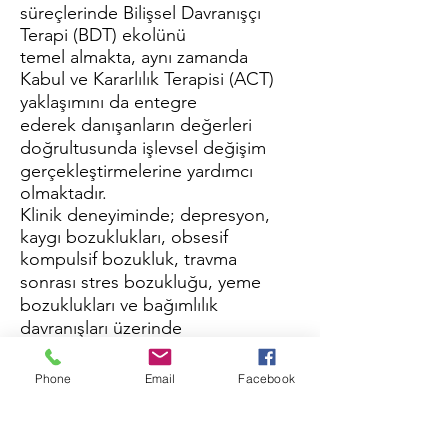
süreçlerinde Bilişsel Davranışçı
Terapi (BDT) ekolünü
temel almakta, aynı zamanda
Kabul ve Kararlılık Terapisi (ACT)
yaklaşımını da entegre
ederek danışanların değerleri
doğrultusunda işlevsel değişim
gerçekleştirmelerine yardımcı
olmaktadır.
Klinik deneyiminde; depresyon,
kaygı bozuklukları, obsesif
kompulsif bozukluk, travma
sonrası stres bozukluğu, yeme
bozuklukları ve bağımlılık
davranışları üzerinde
yoğunlaşmıştır.
Uzmanlık Alanları / Terapötik
Phone
Email
Facebook
Yaklaşımlar
Bilişsel Davranışçı Terapi (BDT)
Kabul ve Kararlılık Terapisi (ACT)