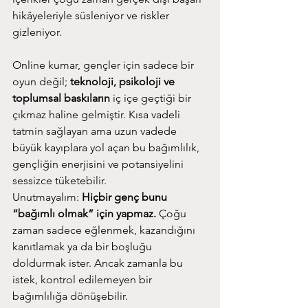
hikâyeleriyle süsleniyor ve riskler 
gizleniyor.
Online kumar, gençler için sadece bir 
oyun değil; 
teknoloji, psikoloji ve 
toplumsal baskıların
 iç içe geçtiği bir 
çıkmaz haline gelmiştir. Kısa vadeli 
tatmin sağlayan ama uzun vadede 
büyük kayıplara yol açan bu bağımlılık, 
gençliğin enerjisini ve potansiyelini 
sessizce tüketebilir.
Unutmayalım: 
Hiçbir genç bunu 
“bağımlı olmak” için yapmaz.
 Çoğu 
zaman sadece eğlenmek, kazandığını 
kanıtlamak ya da bir boşluğu 
doldurmak ister. Ancak zamanla bu 
istek, kontrol edilemeyen bir 
bağımlılığa dönüşebilir.