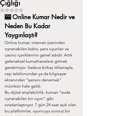
Çığlığı
5 üzerinden NaN yıldız
🎰 Online Kumar Nedir ve 
Neden Bu Kadar 
Yaygınlaştı?
Online kumar; internet üzerinden 
oynanabilen bahis, şans oyunları ve 
casino içeriklerinin genel adıdır. Artık 
geleneksel kumarhanelere gitmek 
gerekmiyor. Sadece birkaç tıklamayla, 
cep telefonundan ya da bilgisayar 
ekranından “şansını denemek” 
mümkün hale geldi.
Bu dijital erişilebilirlik, kumarı “evde 
oynanabilen bir oyun” gibi 
sıradanlaştırıyor. 7 gün 24 saat açık olan 
bu platformlar, oyuncuyu sonsuz bir 