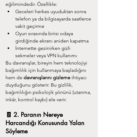
eğilimindedir. Özellikle:
Geceleri herkes uyuduktan sonra 
telefon ya da bilgisayarda saatlerce 
vakit geçirme
Oyun sırasında birisi odaya 
girdiğinde ekranı aniden kapatma
İnternette gezinirken gizli 
sekmeler veya VPN kullanımı
Bu davranışlar, bireyin hem teknolojiyi 
bağımlılık için kullanmaya başladığını 
hem de 
davranışlarını gizleme
 ihtiyacı 
duyduğunu gösterir. Bu gizlilik, 
bağımlılığın psikolojik yönünü (utanma, 
inkâr, kontrol kaybı) ele verir.
🧾 2. Paranın Nereye 
Harcandığı Konusunda Yalan 
Söyleme