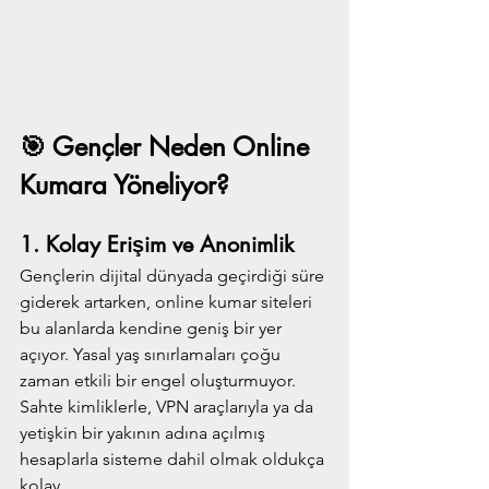
🎯 Gençler Neden Online 
Kumara Yöneliyor?
1. Kolay Erişim ve Anonimlik
Gençlerin dijital dünyada geçirdiği süre 
giderek artarken, online kumar siteleri 
bu alanlarda kendine geniş bir yer 
açıyor. Yasal yaş sınırlamaları çoğu 
zaman etkili bir engel oluşturmuyor. 
Sahte kimliklerle, VPN araçlarıyla ya da 
yetişkin bir yakının adına açılmış 
hesaplarla sisteme dahil olmak oldukça 
kolay.