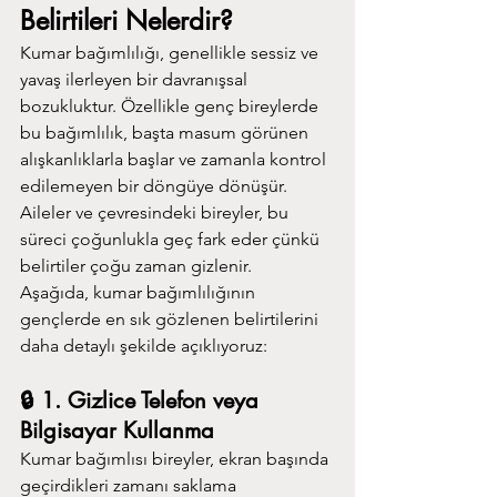
Belirtileri Nelerdir?
Kumar bağımlılığı, genellikle sessiz ve 
yavaş ilerleyen bir davranışsal 
bozukluktur. Özellikle genç bireylerde 
bu bağımlılık, başta masum görünen 
alışkanlıklarla başlar ve zamanla kontrol 
edilemeyen bir döngüye dönüşür. 
Aileler ve çevresindeki bireyler, bu 
süreci çoğunlukla geç fark eder çünkü 
belirtiler çoğu zaman gizlenir.
Aşağıda, kumar bağımlılığının 
gençlerde en sık gözlenen belirtilerini 
daha detaylı şekilde açıklıyoruz:
🔒 1. Gizlice Telefon veya 
Bilgisayar Kullanma
Kumar bağımlısı bireyler, ekran başında 
geçirdikleri zamanı saklama 