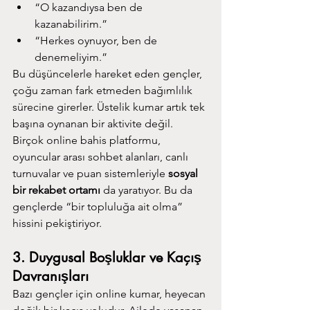
“O kazandıysa ben de 
kazanabilirim.”
“Herkes oynuyor, ben de 
denemeliyim.”
Bu düşüncelerle hareket eden gençler, 
çoğu zaman fark etmeden bağımlılık 
sürecine girerler. Üstelik kumar artık tek 
başına oynanan bir aktivite değil. 
Birçok online bahis platformu, 
oyuncular arası sohbet alanları, canlı 
turnuvalar ve puan sistemleriyle 
sosyal 
bir rekabet ortamı
 da yaratıyor. Bu da 
gençlerde “bir topluluğa ait olma” 
hissini pekiştiriyor.
3. Duygusal Boşluklar ve Kaçış 
Davranışları
Bazı gençler için online kumar, heyecan 