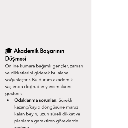
🎓 Akademik Başarının 
Düşmesi
Online kumara bağımlı gençler, zaman 
ve dikkatlerini giderek bu alana 
yoğunlaştırır. Bu durum akademik 
yaşamda doğrudan yansımalarını 
gösterir:
Odaklanma sorunları
: Sürekli 
kazanç/kayıp döngüsüne maruz 
kalan beyin, uzun süreli dikkat ve 
planlama gerektiren görevlerde 
zorlanır.