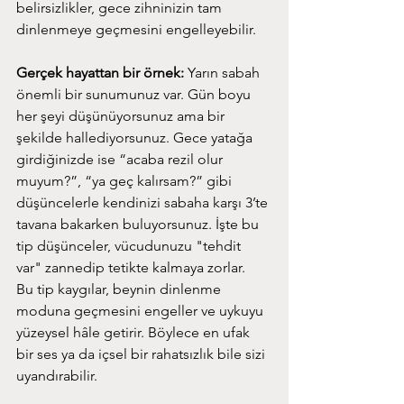
belirsizlikler, gece zihninizin tam 
dinlenmeye geçmesini engelleyebilir.
Gerçek hayattan bir örnek:
 Yarın sabah 
önemli bir sunumunuz var. Gün boyu 
her şeyi düşünüyorsunuz ama bir 
şekilde hallediyorsunuz. Gece yatağa 
girdiğinizde ise “acaba rezil olur 
muyum?”, “ya geç kalırsam?” gibi 
düşüncelerle kendinizi sabaha karşı 3’te 
tavana bakarken buluyorsunuz. İşte bu 
tip düşünceler, vücudunuzu "tehdit 
var" zannedip tetikte kalmaya zorlar.
Bu tip kaygılar, beynin dinlenme 
moduna geçmesini engeller ve uykuyu 
yüzeysel hâle getirir. Böylece en ufak 
bir ses ya da içsel bir rahatsızlık bile sizi 
uyandırabilir.