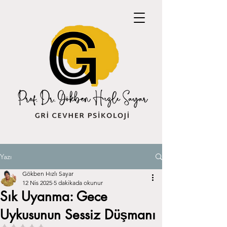
Yazı
Gökben Hızlı Sayar
12 Nis 2025
5 dakikada okunur
Sık Uyanma: Gece
Uykusunun Sessiz Düşmanı