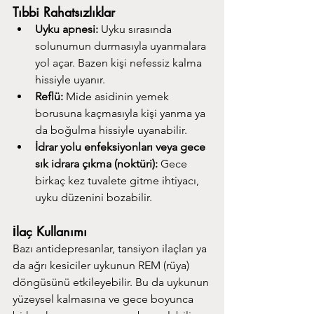
Tıbbi Rahatsızlıklar
Uyku apnesi:
 Uyku sırasında 
solunumun durmasıyla uyanmalara 
yol açar. Bazen kişi nefessiz kalma 
hissiyle uyanır.
Reflü:
 Mide asidinin yemek 
borusuna kaçmasıyla kişi yanma ya 
da boğulma hissiyle uyanabilir.
İdrar yolu enfeksiyonları veya gece 
sık idrara çıkma (noktüri):
 Gece 
birkaç kez tuvalete gitme ihtiyacı, 
uyku düzenini bozabilir.
İlaç Kullanımı
Bazı antidepresanlar, tansiyon ilaçları ya 
da ağrı kesiciler uykunun REM (rüya) 
döngüsünü etkileyebilir. Bu da uykunun 
yüzeysel kalmasına ve gece boyunca 