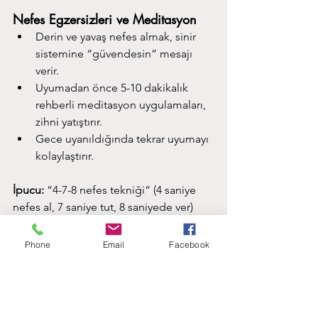
Nefes Egzersizleri ve Meditasyon
Derin ve yavaş nefes almak, sinir 
sistemine “güvendesin” mesajı 
verir.
Uyumadan önce 5-10 dakikalık 
rehberli meditasyon uygulamaları, 
zihni yatıştırır.
Gece uyanıldığında tekrar uyumayı 
kolaylaştırır.
İpucu:
 “4-7-8 nefes tekniği” (4 saniye 
nefes al, 7 saniye tut, 8 saniyede ver) 
uykuya geçişte oldukça etkilidir.
Phone
Email
Facebook
Yatmadan Önce Günlük Tutmak
Aklınızı meşgul eden düşünceler 
uykuya geçişi zorlaştırabilir. Bunları 
yazıya dökmek zihni boşaltır. Gece 