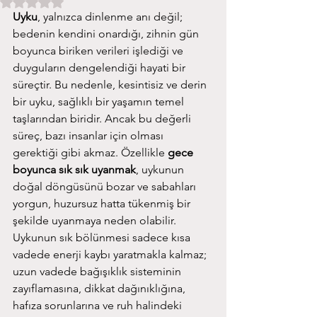
5 üzerinden NaN yıldız
Uyku
, yalnızca dinlenme anı değil; 
bedenin kendini onardığı, zihnin gün 
boyunca biriken verileri işlediği ve 
duyguların dengelendiği hayati bir 
süreçtir. Bu nedenle, kesintisiz ve derin 
bir uyku, sağlıklı bir yaşamın temel 
taşlarından biridir. Ancak bu değerli 
süreç, bazı insanlar için olması 
gerektiği gibi akmaz. Özellikle 
gece 
boyunca sık sık uyanmak
, uykunun 
doğal döngüsünü bozar ve sabahları 
yorgun, huzursuz hatta tükenmiş bir 
şekilde uyanmaya neden olabilir.
Uykunun sık bölünmesi sadece kısa 
vadede enerji kaybı yaratmakla kalmaz; 
uzun vadede bağışıklık sisteminin 
zayıflamasına, dikkat dağınıklığına, 
hafıza sorunlarına ve ruh halindeki 